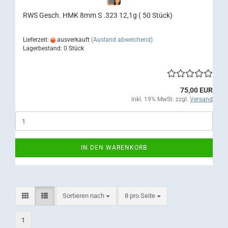
RWS Gesch. HMK 8mm S .323 12,1g ( 50 Stück)
Lieferzeit:
ausverkauft
(Ausland abweichend)
Lagerbestand: 0 Stück
75,00 EUR
inkl. 19% MwSt. zzgl.
Versand
IN DEN WARENKORB
Sortieren nach
pro Seite
Sortieren nach
8 pro Seite
1