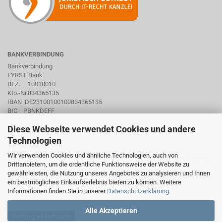
BANKVERBINDUNG
Bankverbindung
FYRST Bank
BLZ. 10010010
Kto.-Nr.834365135
IBAN DE23100100100834365135
BIC PBNKDEFF
Diese Webseite verwendet Cookies und andere
Technologien
ZAHLWEISEN
Wir verwenden Cookies und ähnliche Technologien, auch von
Sie können weiterhin Bar, mit Vorkasse oder per Rechnung
Drittanbietern, um die ordentliche Funktionsweise der Website zu
Zahlen desweiteren biete ich jetzt die einfache
gewährleisten, die Nutzung unseres Angebotes zu analysieren und Ihnen
Zahlmethode KLARNA an.
ein bestmögliches Einkaufserlebnis bieten zu können. Weitere
Informationen finden Sie in unserer
Datenschutzerklärung
.
Alle Akzeptieren
Vertrag widerrufen