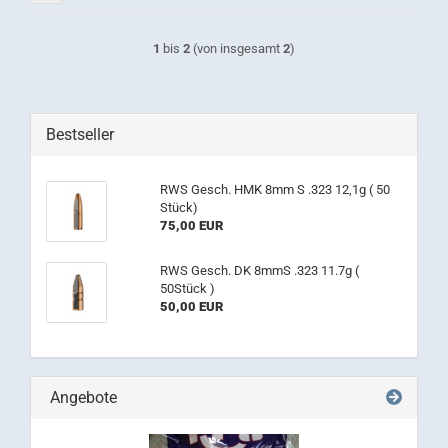
1
bis
2
(von insgesamt
2
)
Bestseller
RWS Gesch. HMK 8mm S .323 12,1g ( 50
Stück)
75,00 EUR
RWS Gesch. DK 8mmS .323 11.7g (
50Stück )
50,00 EUR
Angebote