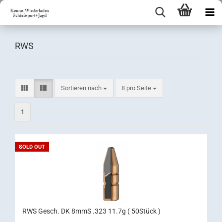
RWS
Sortieren nach
pro Seite
Sortieren nach
8 pro Seite
1
SOLD OUT
RWS Gesch. DK 8mmS .323 11.7g ( 50Stück )