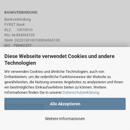
BANKVERBINDUNG
Bankverbindung
FYRST Bank
BLZ. 10010010
Kto.-Nr.834365135
IBAN DE23100100100834365135
BIC PBNKDEFF
Diese Webseite verwendet Cookies und andere
Technologien
ZAHLWEISEN
Wir verwenden Cookies und ähnliche Technologien, auch von
Sie können weiterhin Bar, mit Vorkasse oder per Rechnung
Drittanbietern, um die ordentliche Funktionsweise der Website zu
Zahlen desweiteren biete ich jetzt die einfache
gewährleisten, die Nutzung unseres Angebotes zu analysieren und Ihnen
Zahlmethode KLARNA an.
ein bestmögliches Einkaufserlebnis bieten zu können. Weitere
Informationen finden Sie in unserer
Datenschutzerklärung
.
Alle Akzeptieren
Vertrag widerrufen
Weitere Informationen
Onlineshop erstellen
mit Gambio.de © 2026